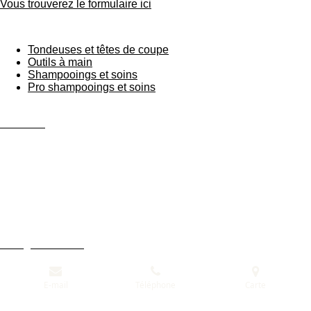
Vous trouverez le formulaire ici
Tondeuses et têtes de coupe
Outils à main
Shampooings et soins
Pro shampooings et soins
Conditions Générales de Vente
Livraison
Ouverture
Montage des peignes
Charger les accu
E-mail
Téléphone
Carte