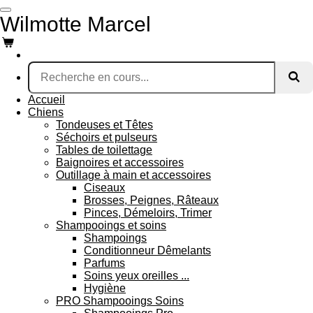
Passer
Wilmotte Marcel
au
contenu
principal
Accueil
Chiens
Tondeuses et Têtes
Séchoirs et pulseurs
Tables de toilettage
Baignoires et accessoires
Outillage à main et accessoires
Ciseaux
Brosses, Peignes, Râteaux
Pinces, Démeloirs, Trimer
Shampooings et soins
Shampoings
Conditionneur Dêmelants
Parfums
Soins yeux oreilles ...
Hygiène
PRO Shampooings Soins