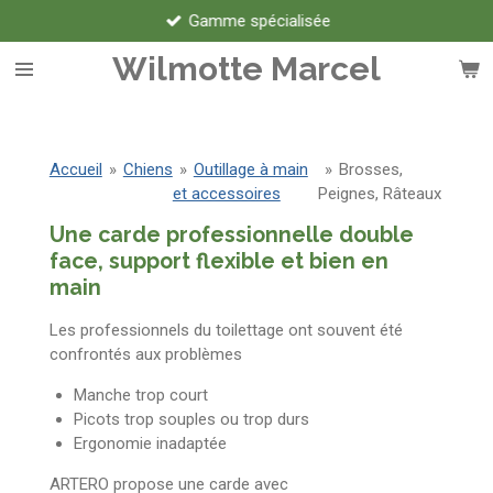
Gamme spécialisée
Passer
au
Wilmotte Marcel
contenu
principal
Accueil
»
Chiens
»
Outillage à main
»
Brosses,
et accessoires
Peignes, Râteaux
Une carde professionnelle double
face, support flexible et bien en
main
Les professionnels du toilettage ont souvent été
confrontés aux problèmes
Manche trop court
Picots trop souples ou trop durs
Ergonomie inadaptée
ARTERO propose une carde avec