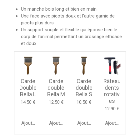
Un manche bois long et bien en main
Une face avec picots doux et l'autre garnie de
picots plus durs
Un support souple et flexible qui épouse bien le
corp de l'animal permettant un brossage efficace
et doux
Carde
Carde
Carde
Râteau
Double
double
double
dents
Bella L
Bella M
Bella S
rotativ
es
14,50 €
12,50 €
10,50 €
12,90 €
Ajouter au panier
Ajouter au panier
Ajouter au panier
Ajouter au panie