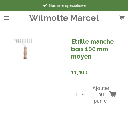
Gamme spécialisée
Passer
au
Wilmotte Marcel
contenu
principal
Etrille manche
bois 100 mm
moyen
11,40 €
Ajouter
au
panier