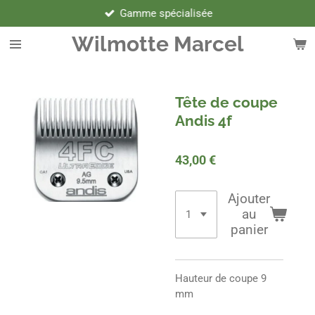
Gamme spécialisée
Passer
au
Wilmotte Marcel
contenu
principal
Tête de coupe
Andis 4f
43,00 €
Ajouter
au
panier
Hauteur de coupe 9
mm