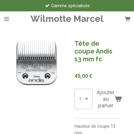
Gamme spécialisée
Passer
au
Wilmotte Marcel
contenu
principal
Tête de
coupe Andis
13 mm fc
45,00 €
Ajouter
au
panier
Hauteur de coupe 13
mm