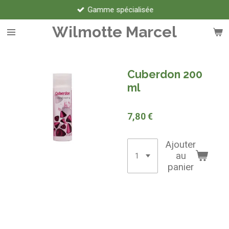
Gamme spécialisée
Passer
au
Wilmotte Marcel
contenu
principal
Cuberdon 200
ml
7,80 €
Ajouter
au
panier