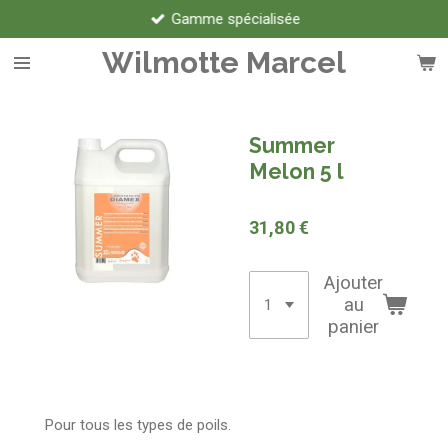
Gamme spécialisée
Passer
au
Wilmotte Marcel
contenu
principal
Summer
Melon 5 l
31,80 €
Ajouter
au
panier
Pour tous les types de poils.