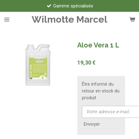
Gamme spécialisée
Passer
au
Wilmotte Marcel
contenu
principal
Aloe Vera 1 L
19,30 €
Être informé du
retour en stock du
produit
Envoyer