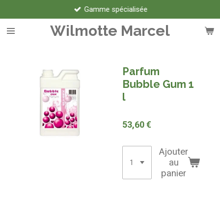
Gamme spécialisée
Passer
au
Wilmotte Marcel
contenu
principal
Parfum
Bubble Gum 1
l
53,60 €
Ajouter
au
panier