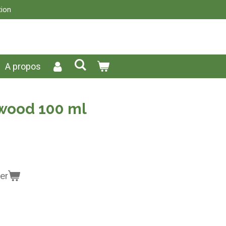
tion
A propos
wood 100 ml
er