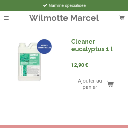
Gamme spécialisée
Passer
au
Wilmotte Marcel
contenu
principal
Cleaner
eucalyptus 1 l
12,90 €
Ajouter au
panier