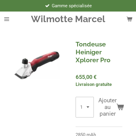
Gamme spécialisée
Passer
au
Wilmotte Marcel
contenu
principal
Tondeuse
Heiniger
Xplorer Pro
655,00 €
Livraison gratuite
Ajouter
au
panier
2850 mAh