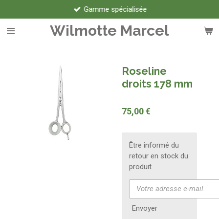
Gamme spécialisée
Passer
au
Wilmotte Marcel
contenu
principal
Roseline
droits 178 mm
75,00 €
Être informé du
retour en stock du
produit
Envoyer