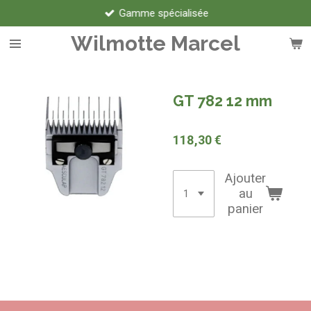
Gamme spécialisée
Passer
au
Wilmotte Marcel
contenu
principal
GT 782 12 mm
118,30 €
Ajouter
au
panier