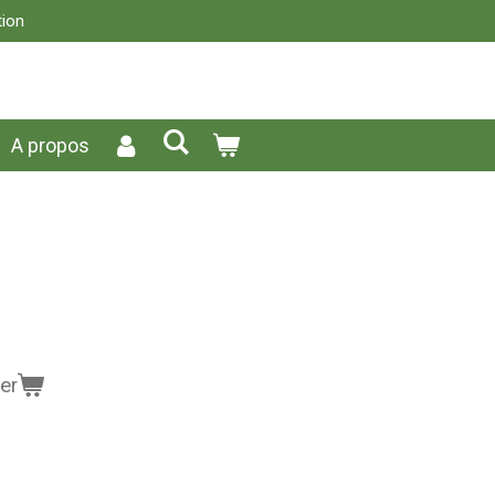
tion
A propos
er