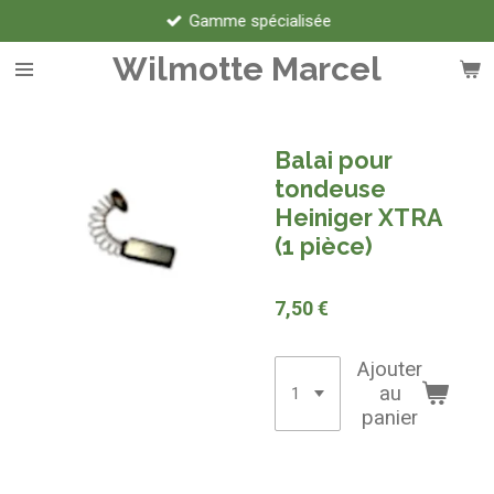
Gamme spécialisée
Passer
au
Wilmotte Marcel
contenu
principal
Balai pour
tondeuse
Heiniger XTRA
(1 pièce)
7,50 €
Ajouter
au
panier