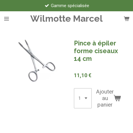
Gamme spécialisée
Passer
au
Wilmotte Marcel
contenu
principal
Pince à épiler
forme ciseaux
14 cm
11,10 €
Ajouter
au
panier