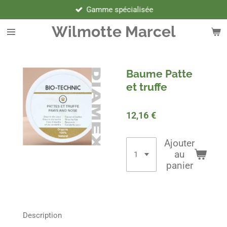
Gamme spécialisée
Passer
au
Wilmotte Marcel
contenu
principal
Baume Patte
et truffe
12,16 €
Ajouter
au
panier
Description