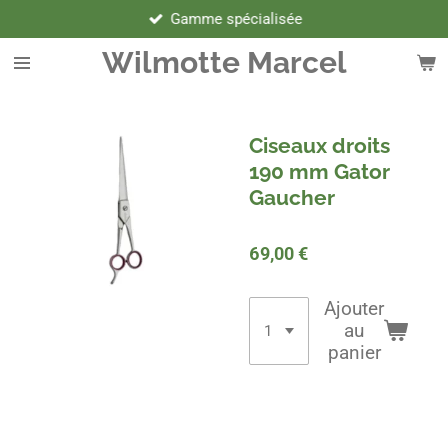
Gamme spécialisée
Passer
au
Wilmotte Marcel
contenu
principal
Ciseaux droits
190 mm Gator
Gaucher
69,00 €
Ajouter
au
panier